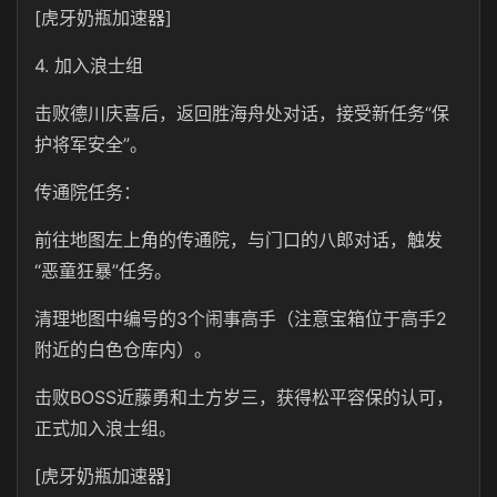
[虎牙奶瓶加速器]
4. 加入浪士组
击败德川庆喜后，返回胜海舟处对话，接受新任务“保
护将军安全”。
传通院任务：
前往地图左上角的传通院，与门口的八郎对话，触发
“恶童狂暴”任务。
清理地图中编号的3个闹事高手（注意宝箱位于高手2
附近的白色仓库内）。
击败BOSS近藤勇和土方岁三，获得松平容保的认可，
正式加入浪士组。
[虎牙奶瓶加速器]