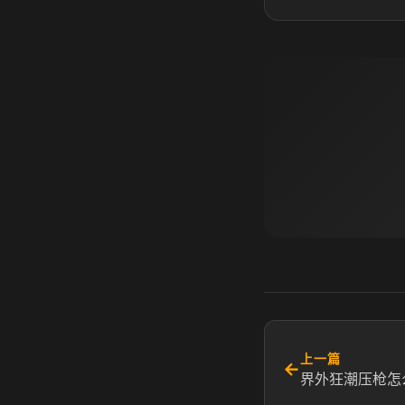
上一篇
←
界外狂潮压枪怎