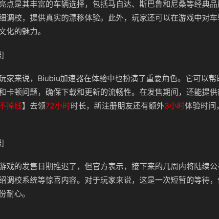
亮点是其丰富的车辆选择，包括马自达、斯巴鲁和尼桑等经典品
细调校，提供真实的漂移体验。此外，玩家还可以在游戏中对车
文化的魅力。
]
玩家来说，Biubiu加速器在体验中也扮演了重要角色。它可以
和卡顿问题，确保下载和更新的流畅性。在发售期间，还能提供
不掉线
】去领
72小时
时长，新注册朋友还有额外
3小时
体验时间
]
游戏的发售日期推迟了，但官方表示，接下来的几周内将陆续公
绍调校系统等惊喜内容。对于玩家来说，这是一次短暂的等待，
份耐心。