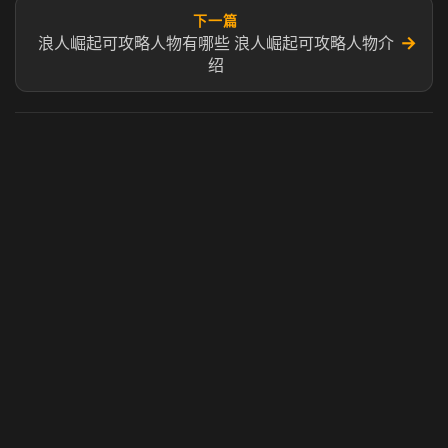
下一篇
→
浪人崛起可攻略人物有哪些 浪人崛起可攻略人物介
绍
虎牙奶瓶加速器