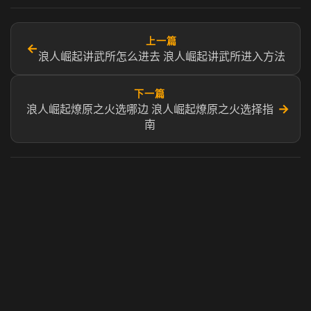
上一篇
←
浪人崛起讲武所怎么进去 浪人崛起讲武所进入方法
下一篇
→
浪人崛起燎原之火选哪边 浪人崛起燎原之火选择指
南