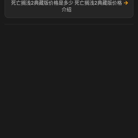
→
死亡搁浅2典藏版价格是多少 死亡搁浅2典藏版价格
介绍
虎牙奶瓶加速器
玩 Steam 用奶瓶 - 关键时刻奶你一口