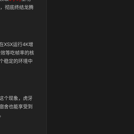
，彻底终结龙腾
XSX运行4K增
特效等吃帧率的核
个稳定的环境中
这个现象，虎牙
宿舍也能享受到
。