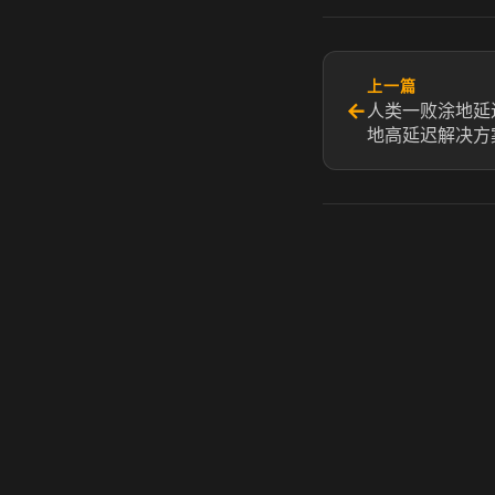
上一篇
←
人类一败涂地延
地高延迟解决方