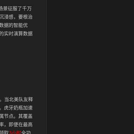
擎场景征服了千万
沉浸感，要根治
数据的智能优
的实时演算数据
务。当北美队友释
。虎牙奶瓶加速
属节点。其覆盖
率，即便在最高
领取
3小时
全功