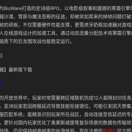
为BioWare打造的史诗级RPG，以电影级叙事和震撼的寒霜引
越沙漠、雪原与魔法圣殿的征途，却被突如其来的掉帧问题打破
帧的顽疾，不仅需要硬件性能支撑，更需虎牙奶瓶加速器对游戏
人在线游戏设计的加速工具，通过动态流量分配技术将寒霜引擎
画质下的巨龙围攻战也能稳定运行。
]
器】最新版下载
]
的开放世界中，玩家时常需要跨区域联机完成12人裂隙封印任
，亚洲玩家若因跨服延迟导致技能衔接错位，可能引发团灭惨案
服匹配系统，能精准识别玩家所在战区，自动连接至低延迟的专
，更针对国内玩家优化了奥莱斯城堡等复杂场景的数据包传输效
战场，仍可保持帧高帧率的丝滑体验。
现在注册的
新用户
可立即