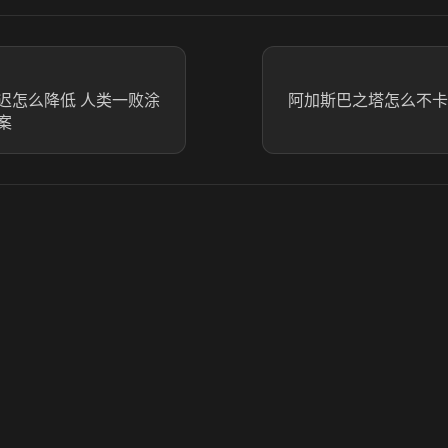
迟怎么降低 人类一败涂
阿加斯巴之塔怎么不卡
案