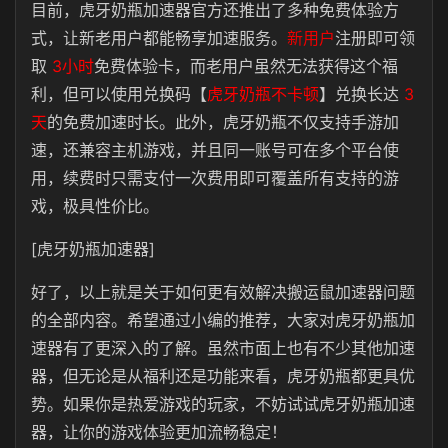
目前，
虎牙奶瓶
加速器官方还推出了多种免费体验方
式，让新老用户都能畅享加速服务。
新用户
注册即可领
取
3小时
免费体验卡，而老用户虽然无法获得这个福
利，但可以使用兑换码【
虎牙奶瓶不卡顿
】兑换长达
3
天
的免费加速时长。此外，
虎牙奶瓶
不仅支持手游加
速，还兼容主机游戏，并且同一账号可在多个平台使
用，续费时只需支付一次费用即可覆盖所有支持的游
戏，极具性价比。
[虎牙奶瓶加速器]
好了，以上就是关于如何更有效解决搬运鼠加速器问题
的全部内容。希望通过小编的推荐，大家对
虎牙奶瓶
加
速器有了更深入的了解。虽然市面上也有不少其他加速
器，但无论是从福利还是功能来看，
虎牙奶瓶
都更具优
势。如果你是热爱游戏的玩家，不妨试试
虎牙奶瓶
加速
器，让你的游戏体验更加流畅稳定！