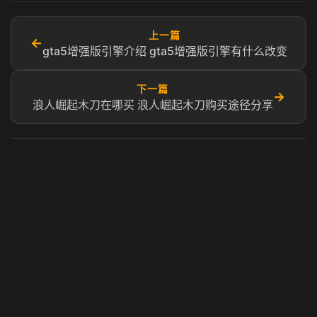
上一篇
←
gta5增强版引擎介绍 gta5增强版引擎有什么改变
下一篇
→
浪人崛起木刀在哪买 浪人崛起木刀购买途径分享