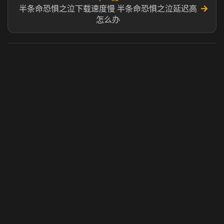
→
半条命恐惧之泣下载速度慢 半条命恐惧之泣延迟高
怎么办
虎牙奶瓶加速器
玩 Steam 用奶瓶 - 关键时刻奶你一口