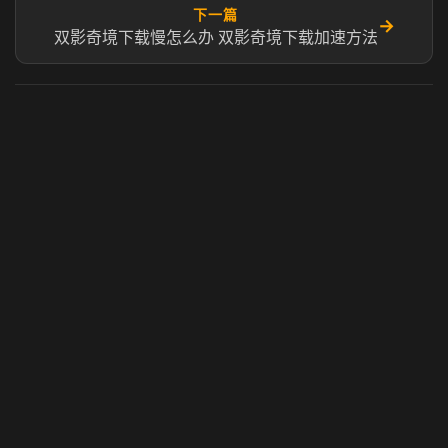
下一篇
→
双影奇境下载慢怎么办 双影奇境下载加速方法
虎牙奶瓶加速器
玩 Steam 用奶瓶 - 关键时刻奶你一口