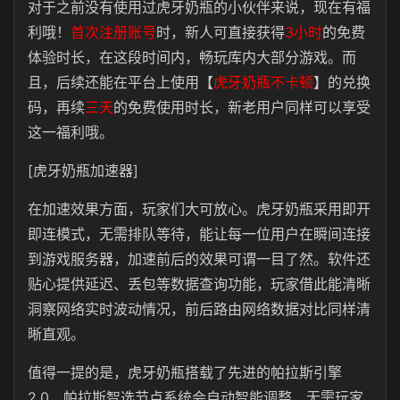
对于之前没有使用过虎牙奶瓶的小伙伴来说，现在有福
利哦！
首次注册账号
时，
新人
可直接获得
3小时
的免费
体验时长，在这段时间内，畅玩库内大部分游戏。而
且，后续还能在平台上使用
【
虎牙奶瓶不卡顿
】
的兑换
码，再续
三天
的免费使用时长，新老用户同样可以享受
这一福利哦。
[虎牙奶瓶加速器]
在加速效果方面，玩家们大可放心。虎牙奶瓶采用即开
即连模式，无需排队等待，能让每一位用户在瞬间连接
到游戏服务器，加速前后的效果可谓一目了然。软件还
贴心提供延迟、丢包等数据查询功能，玩家借此能清晰
洞察网络实时波动情况，前后路由网络数据对比同样清
晰直观。
值得一提的是，虎牙奶瓶搭载了先进的帕拉斯引擎
2.0，帕拉斯智选节点系统会自动智能调整，无需玩家