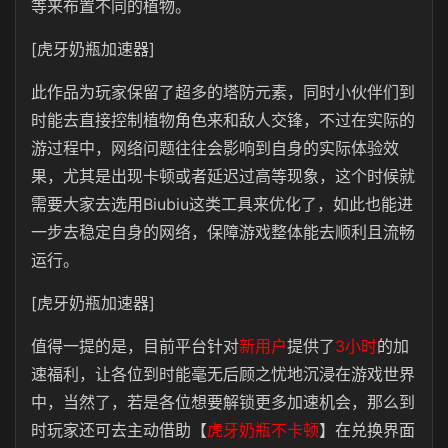
等来布置不同的植物。
[虎牙奶瓶加速器]
此作品为玩家保留了超多的塔防元素，同时小伙伴们到
时能去直接控制植物角色来和敌人交锋，不过在实际的
游过程中，网络问题往往会影响到自身的实际体验效
果，尤其是出现卡顿或者延迟过高等现象，这个时候就
需要大家去选用Biubiu这类工具来优化了，如此也能进
一步去稳定自身的网络，保障游戏整体能去顺利且流畅
运行。
[虎牙奶瓶加速器]
值得一提的是，目前平台针对
新用户
提供了
3小时
的加
速福利，让各位到时能毫无后顾之忧地沉浸在游戏世界
中，当然了，若是各位想要解锁更多加速机会，那么到
时玩家还可去主动借助【
虎牙奶瓶不卡顿
】在兑换界面