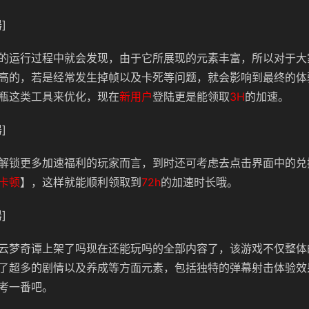
]
的运行过程中就会发现，由于它所展现的元素丰富，所以对于大
高的，若是经常发生掉帧以及卡死等问题，就会影响到最终的体
瓶这类工具来优化，现在
新用户
登陆更是能领取
3H
的加速。
]
解锁更多加速福利的玩家而言，到时还可考虑去点击界面中的兑
卡顿
】，这样就能顺利领取到
72h
的加速时长哦。
]
云梦奇谭上架了吗现在还能玩吗的全部内容了，该游戏不仅整体
了超多的剧情以及养成等方面元素，包括独特的弹幕射击体验效
考一番吧。