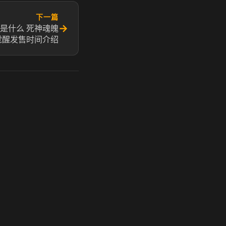
下一篇
→
是什么 死神魂魄
觉醒发售时间介绍
玩 Steam 用奶瓶 - 关键时刻奶你一口