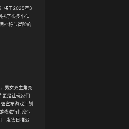
将于2025年3
间困扰了很多小伙
满神秘与冒险的
光，男女双主角亮
片更是让玩家们
育碧宣布游戏计划
对游戏进行打磨”。
期，发售日推迟