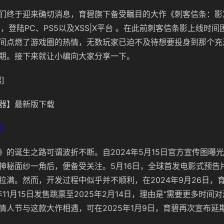
们终于迎来确切消息，育碧旗下备受瞩目的大作《刺客信条：影》
，登陆PC、PS5以及XSS|X平台 。在此前刺客信条影上线时
间点燃了游戏圈的热情，无数玩家已迫不及待想要投身到那个充
期。接下来就让小编向大家分享一下。
]
器】最新版下载
]
》的诞生之路可谓波折不断。自2024年5月15日官方宣传图曝
神秘面纱一角后，便备受关注。5月16日，全球首发电影式预告
拉满。然而，开发过程中似乎并不顺利，在2024年9月26日，
年11月15日发售跳票至2025年2月14日，理由是“需要更多时间
情人节与这款大作相遇，可在2025年1月9日，育碧再次宣布延