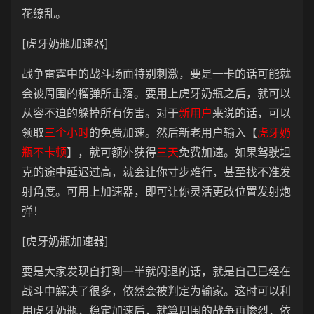
花缭乱。
[虎牙奶瓶加速器]
战争雷霆中的战斗场面特别刺激，要是一卡的话可能就
会被周围的榴弹所击落。要用上虎牙奶瓶之后，就可以
从容不迫的躲掉所有伤害。对于
新用户
来说的话，可以
领取
三个小时
的免费加速。然后新老用户输入【
虎牙奶
瓶不卡顿
】，就可额外获得
三天
免费加速。如果驾驶坦
克的途中延迟过高，就会让你寸步难行，甚至找不准发
射角度。可用上加速器，即可让你灵活更改位置发射炮
弹！
[虎牙奶瓶加速器]
要是大家发现自打到一半就闪退的话，就是自己已经在
战斗中解决了很多，依然会被判定为输家。这时可以利
用虎牙奶瓶，稳定加速后，就算周围的战争再惨烈，依