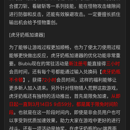
合拔刀斩、看破斩等一系列技能，能在怪物攻击缝隙间
进行防御和反击，还能有效躲避攻击。一定要擅长抓住
输出机会给予怪物重创。
[虎牙奶瓶加速器]
为了能够让游戏过程更加顺畅，也为了使太刀使用过程
能够更快做出反应，虎牙奶瓶加速器的优化功能非常重
要。
Biubiu现在的常驻活动是
新注册号
能直接得
三小时
会员时间，还有每个号都能通过输入兑换码【
虎牙奶瓶
不卡顿
】，获得
72小时
会员时间，这样的福利能够让
更多新人加入进来。另外针对怪物猎人荒野这款游戏，
虎牙奶瓶还有独特的活动推出，首先是限免加速，
从即
日起一直到3月14日5 9点59分，都是属于限免时间阶
段
。也就是在这一阶段时间内，即使是非会员用户也可
以享受到优质加速效果，助力大家在游戏中更好的进行
战斗。还有一项活动是抽奖，在虎牙奶瓶的pc端界面