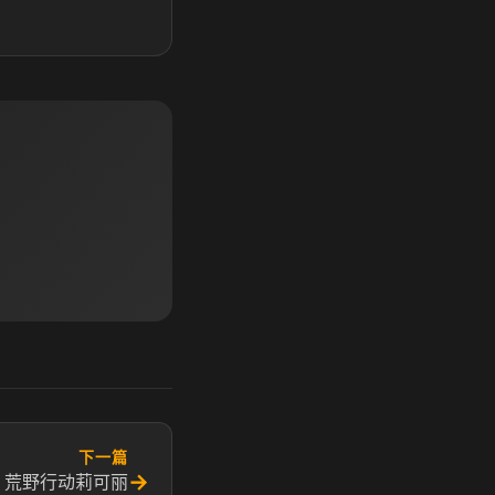
下一篇
→
 荒野行动莉可丽