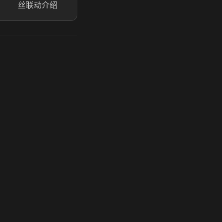
丝联动介绍
玩 Steam 用奶瓶 - 关键时刻奶你一口
奶瓶加速器|广州虎牙信息科技有限公司. 保留所有权利.