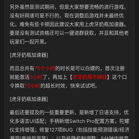
另外虽然是测试期间，但是大家想要流畅的进行游戏，
没有好网速可是不行的，现在调整后游戏并未最终优
化，难免有些卡顿因此建议大家用上虎牙奶瓶加速器。
要是没有测试资格还可以一键进群获取，并且和其他老
玩家们一起开黑。
[虎牙奶瓶加速器]
而且总共有
75个小时
的时长是可以白嫖的，首次注册
就能激活
3小时
了，再加上【
虎牙奶瓶不掉线
】这个口
令换取
72小时
的超长时效，快来试试吧。
[虎牙奶瓶加速器]
最后还要提及的一些重要更新，是新增了日语支持，优
化多语言UI适配；手柄新增Switch Pro配置方案，陀螺
仪支持增强；修复127项BUG（包括技能预测错误/经济
漏洞/音效异常等）；以及投降机制调整：5分钟内放弃