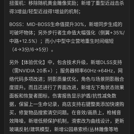
扭蛋机：移除随机黄金雕像奖励；新增了重型近战击杀
得3增益/轻型近战得1增益的机制；
BOSS：MID-BOSS生命值提升30%，新增同步生成的
可破坏物体；另外步行者生命值大幅强化（侧翼+35%/
中路+12.5%）；而小/中型中立营地重生时间缩短
（4→3分/6→5分）。
另外【体验优化】中，包含技术升级，新增DLSS支持
（需NVIDIA 20系+）；服务器频率60Hz→64Hz，网
络代码多项改进；阴影质量优化，角色与场景阴影融合
度提升。而且还进行了界面改进，新增左下角状态效果
面板和恢复者图标，伤害报告显示护盾/抗性减免数
据，保留上一生命记录，商店支持右键整类添加快速购
买，修复物品搜索清空问题。在音效/画质上，枪械音
效降噪，新增低频保护机制，滑索改为曲线设计，更新
玻璃反射/建筑模型，新增公园悬索桥/丛林雕像等地