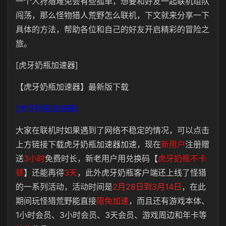
一个人狩猎难免会有些孤单，想要和好友一起联机组队
闯荡，那么怪物猎人荒野怎么联机，下文就来分享一下
具体的方法，帮助各位和自己的好友开启精彩的冒险之
旅。
[虎牙奶瓶加速器]
【虎牙奶瓶加速器】最新版下载
[虎牙奶瓶加速器]
大家在联机时如果遇到了网络不稳定的情况，可以点击
上方链接下载虎牙奶瓶加速器加速，现在
新用户
注册赠
送
3小时
免费时长，新老用户用兑换码【
虎牙奶瓶不卡
顿
】还能再得
3天
，此外虎牙奶瓶客户端还上线了怪猎
的一系列活动，活动时间是
2月28日到3月14日
，在此
期间玩怪猎荒野能直接
限免加速
，而且还有游戏本体、
1小时会员、3小时会员、3天会员、游戏周边和年卡等