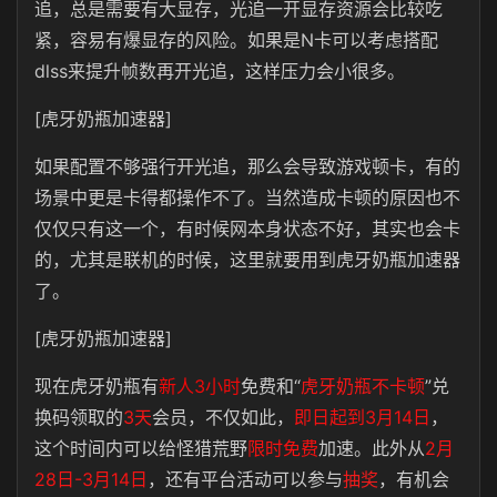
追，总是需要有大显存，光追一开显存资源会比较吃
紧，容易有爆显存的风险。如果是N卡可以考虑搭配
dlss来提升帧数再开光追，这样压力会小很多。
[虎牙奶瓶加速器]
如果配置不够强行开光追，那么会导致游戏顿卡，有的
场景中更是卡得都操作不了。当然造成卡顿的原因也不
仅仅只有这一个，有时候网本身状态不好，其实也会卡
的，尤其是联机的时候，这里就要用到虎牙奶瓶加速器
了。
[虎牙奶瓶加速器]
现在虎牙奶瓶有
新人3小时
免费和“
虎牙奶瓶不卡顿
”兑
换码领取的
3天
会员，不仅如此，
即日起到3月14日
，
这个时间内可以给怪猎荒野
限时免费
加速。此外从
2月
28日-3月14日
，还有平台活动可以参与
抽奖
，有机会