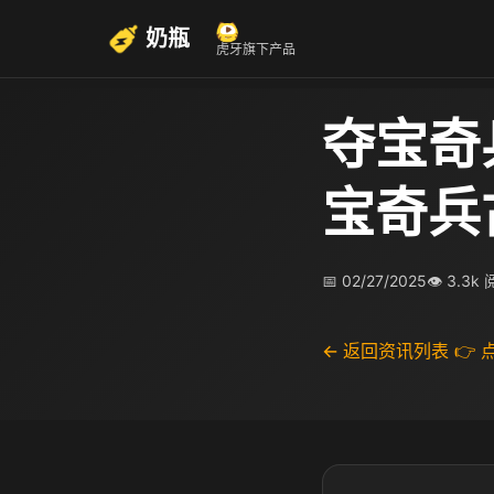
奶瓶
虎牙旗下产品
夺宝奇
宝奇兵
📅 02/27/2025
👁 3.3k
← 返回资讯列表
👉