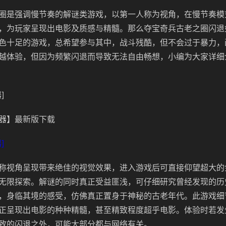
圈是强调慢节奏的解谜类游戏，以第一人称为视角，在慢节奏模
，为玩家呈现出电影及质感与精髓。那么夺宝奇兵古老之圈闪退
色十足的游戏，总希望参与其中，战斗残酷，但不会过于暴力，
越体验，但因为频繁闪退而导致无法自由畅想，小编为大家详细
]
器】最新版下载
]
称视角呈现带来绝佳的视觉效果，进入游戏后可直接仰望超大的
无限探索。解谜的同时真正受益匪浅，可仔细研究曾经发现的历
，身临其境的感受，仿佛真正置身于神秘的古老年代。此游戏细
正呈现出电影的种种精髓，甚至精致程度超乎电影。体验时若发
致的闪退之外，可能大部分都与网络有关。