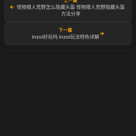
上一篇
←
怪物猎人荒野怎么隐藏头盔 怪物猎人荒野隐藏头盔
方法分享
下一篇
→
inzoi好玩吗 inzoi玩法特色详解