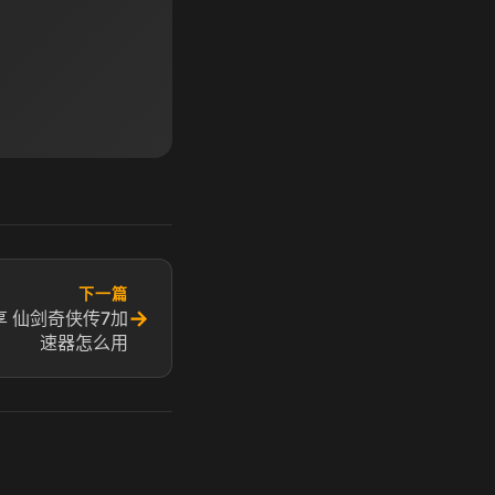
下一篇
→
 仙剑奇侠传7加
速器怎么用