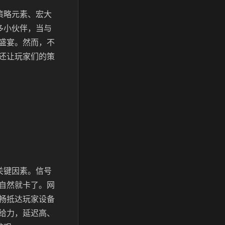
策略元素、宏大
多小伙伴，当与
盛宴。然而，不
还让玩家们的策
关键因素。信号
自然就卡了。网
畅抵达玩家设备
给力，延迟高、