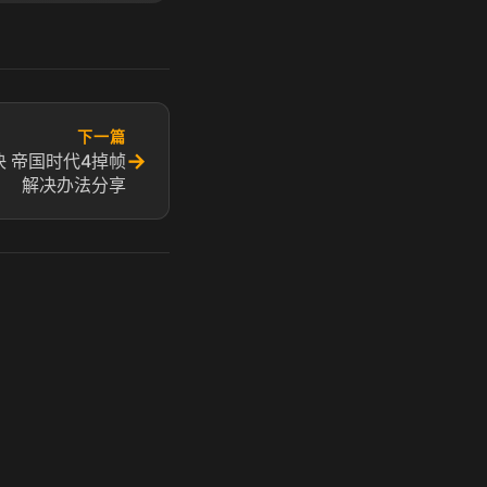
下一篇
→
 帝国时代4掉帧
解决办法分享