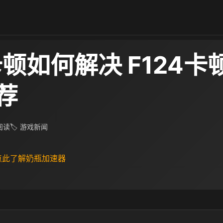
卡顿如何解决 F124卡
荐
 阅读
🏷 游戏新闻
 点此了解奶瓶加速器