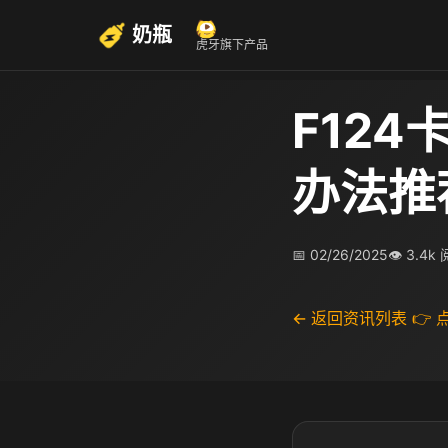
奶瓶
虎牙旗下产品
F124
办法推
📅 02/26/2025
👁 3.4k
← 返回资讯列表
👉