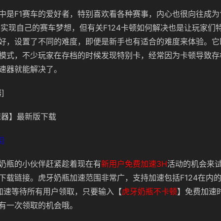
中是F1赛车的爱好者，特别喜欢看各种赛事，内心也很向往成为
4来实现自己的赛车梦想，但有关F124卡顿如何解决也是让玩家们
好，设置了不同的难度，即便是新手也有适合的难度来体验。它
模式，不少玩家在存档的时候发现特别卡，经常因为卡顿导致存
速器就能解决了。
]
器】最新版下载
]
奶瓶的小伙伴赶紧趁着现在有
新用户免费加速3H
活动的机会来
下载链接。虎牙奶瓶加速范围非常广，支持加速包括F124在内
加速等待所有用户领取，只要输入
【
虎牙奶瓶不卡顿
】
免费加速
有一次领取的机会哦。