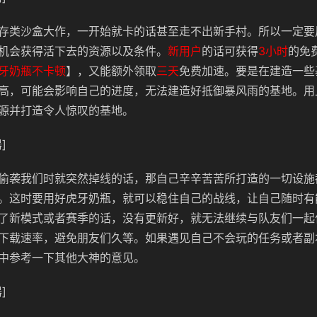
存类沙盒大作，一开始就卡的话甚至走不出新手村。所以一定要
机会获得活下去的资源以及条件。
新用户
的话可获得
3小时
的免
牙奶瓶不卡顿
】，又能额外领取
三天
免费加速。要是在建造一些
高，可能会影响自己的进度，无法建造好抵御暴风雨的基地。用
源并打造令人惊叹的基地。
]
偷袭我们时就突然掉线的话，那自己辛辛苦苦所打造的一切设施
。这时要用好虎牙奶瓶，就可以稳住自己的战线，让自己随时有
了新模式或者赛季的话，没有更新好，就无法继续与队友们一起
下载速率，避免朋友们久等。如果遇见自己不会玩的任务或者副
中参考一下其他大神的意见。
]