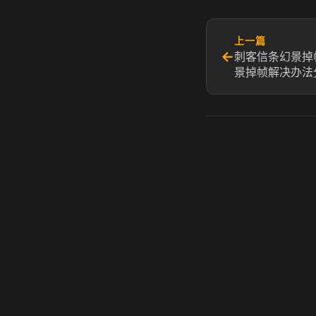
上一篇
←
刺客信条幻景掉
景掉帧解决办法