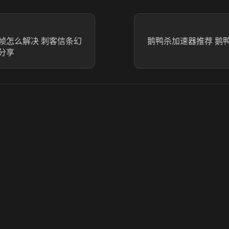
帧怎么解决 刺客信条幻
鹅鸭杀加速器推荐 鹅
分享