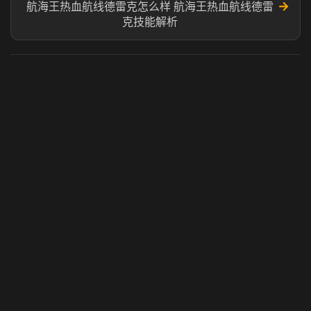
→
航海王热血航线德雷克怎么样 航海王热血航线德雷
克技能解析​
虎牙奶瓶加速器
玩 Steam 用奶瓶 - 关键时刻奶你一口