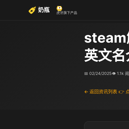
奶瓶
虎牙旗下产品
stea
英文名
📅 02/24/2025
👁 1.1k 
← 返回资讯列表
👉