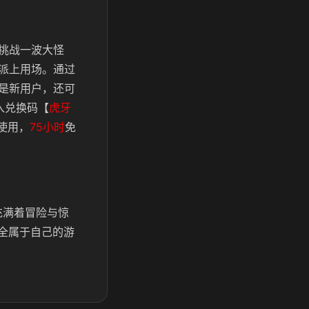
挑战一波大怪
派上用场。通过
是新用户，还可
入兑换码【
虎牙
使用，
75小时
免
充满着冒险与惊
全属于自己的游