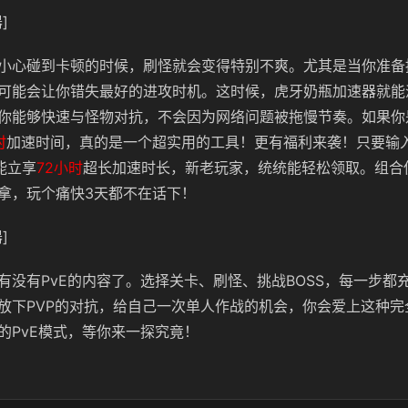
]
小心碰到卡顿的时候，刷怪就会变得特别不爽。尤其是当你准备
可能会让你错失最好的进攻时机。这时候，虎牙奶瓶加速器就能
你能够快速与怪物对抗，不会因为网络问题被拖慢节奏。如果你
时
加速时间，真的是一个超实用的工具！更有福利来袭！只要输
能立享
72小时
超长加速时长，新老玩家，统统能轻松领取。组合
拿，玩个痛快3天都不在话下！
]
有没有PvE的内容了。选择关卡、刷怪、挑战BOSS，每一步都
放下PVP的对抗，给自己一次单人作战的机会，你会爱上这种完
的PvE模式，等你来一探究竟！