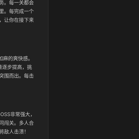
务。每一关都会
里。每完成一个
，让你在接下来
如麻的爽快感。
量逐步提高，挑
突围而出。每击
OSS非常强大，
同闯关。多人合
将敌人击溃！