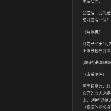
场波动等。
最值得一提的是
绝对值得一试！
《解限机》
目前已经于2月
不限号删档测试，
[虎牙奶瓶加速器
《虐杀熔炉》
画面超暴力，战
自己的血肉之躯
上，8种可选植
（根据体能切换