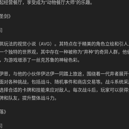
起经营餐厅，享受成为“动物餐厅大师”的乐趣。
圣剑》
]
筑玩法的视觉小说（AVG）。其特点在于精美的角色立绘和引人
一个独特的世界观，其中存在一种被称为“弃种”的奇异人群，他
，为游戏增添了一丝克苏鲁的神秘色彩。
伊恩，与他的小伙伴伊达伊一同踏上旅途，围绕着一代弃者展开
面对各种挑战，包括战斗、随机事件和商店交易等。战斗系统采
选择合适的卡牌和技能来应对敌人。每次战斗后，玩家可以获得
牌和队友，提升整体战斗力。
落》
]