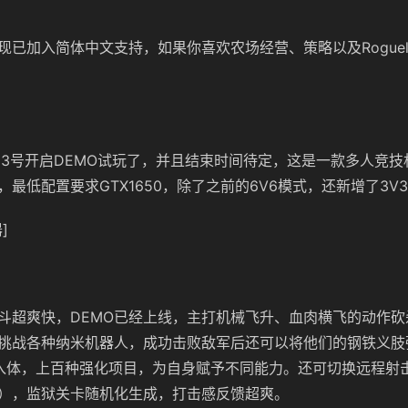
现已加入简体中文支持，如果你喜欢农场经营、策略以及Roguel
23号开启DEMO试玩了，并且结束时间待定，这是一款多人竞
最低配置要求GTX1650，除了之前的6V6模式，还新增了3V
]
斗超爽快，DEMO已经上线，主打机械飞升、血肉横飞的动作砍
挑战各种纳米机器人，成功击败敌军后还可以将他们的钢铁义肢
入体，上百种强化项目，为自身赋予不同能力。还可切换远程射
），监狱关卡随机化生成，打击感反馈超爽。