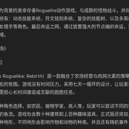
为背景的类幸存者Roguelite动作游戏，与成群的怪物战斗，并
统有：动态技能系统、符文铭刻系统、复杂的技能树、以及多英
女猎手等角色。最后命运之网，通过放置强大的节点编织命运，
域。
场》
]
Farm Roguelike: Rebirth）是一款融合了农场经营与肉鸽元素
松的氛围。游戏没有时间压力，采用七天一循环的设计，让玩家
需担心长时间建造或无聊的跑图任务。
种角色选择，如农民、植物学家、商人等，玩家可以尝试不同的
钓鱼流。游戏包含数十种建筑和上百种趣味道具，正式版还将加
种地形，不同地形会影响作物和动物的种类。并且还有随机事件