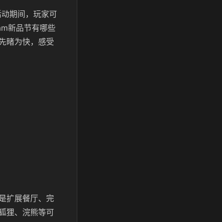
，活动期间，玩家可
am新品节有哪些
先睹为快，感受
是扩展餐厅、完
狐狸、浣熊等可