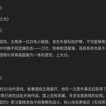
]
之光》
]
游戏，主角是一位白毛小姐姐，身负外星科技护臂，不仅能够疾
中切换不同武器形态——刀刃、铁拳和流星锤，连招系统也是不
怪物与背景画面融为一体的感觉，上大分。
]
材3D动作游戏。故事围绕主角展开，他在一次意外袭击后获得了
召唤已故的战友并肩作战，踏上击败恶魔、寻求自我救赎的征程
契约》更注重精准指令和策略性战斗，核心体验更接近《无间冥