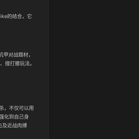
ike的结合，它
技机甲对战题材，
3、搜打撤玩法。
杀，不仅可以用
强化到自己身
击及近战肉搏