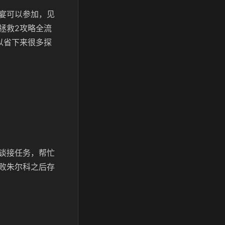
宴可以参加，见
拯救2攻略全流
以省下来很多探
谈接任务，帮忙
败朱尔科之后存