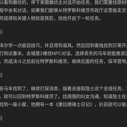
以看到磨坊的，停下来跟磨坊主对话开始任务，我们需要找原材
程中会有对话，如果我们能够从特罗斯科维茨市政厅这里偷走文
完成得知关键人物就是铁匠，找他开启下一轮任务。
]
泽尔学一点偷窃技巧，并且得到道具。然后回到客栈找到贝蒂开
行到达塞米，去城堡2楼找NPC对话，选择丢失的马车就能推进
，完成决斗之后前往特罗斯科维茨，继续后面的任务，探寻营地
]
告马车找到了，继续打探消息，接着去接取隐士这个支线任务，
，就可以回到特罗斯科维茨了。找周围的妇女沟通，知道隐士在
找到一座小屋，他拥有一本《康拉德骑士日记》，扒窃就可以偷
]