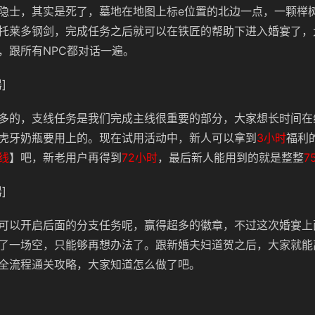
隐士，其实是死了，墓地在地图上标e位置的北边一点，一颗榉
托莱多钢剑，完成任务之后就可以在铁匠的帮助下进入婚宴了，
，跟所有NPC都对话一遍。
]
多的，支线任务是我们完成主线很重要的部分，大家想长时间在线
虎牙奶瓶要用上的。现在试用活动中，新人可以拿到
3小时
福利
线
】吧，新老用户再得到
72小时
，最后新人能用到的就是整整
7
]
可以开启后面的分支任务呢，赢得超多的徽章，不过这次婚宴上
了一场空，只能够再想办法了。跟新婚夫妇道贺之后，大家就能
全流程通关攻略，大家知道怎么做了吧。