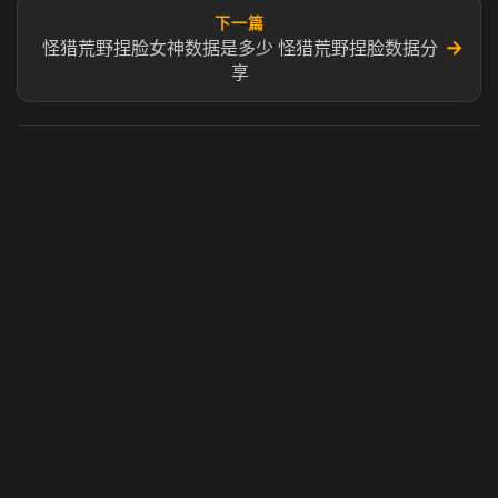
下一篇
→
怪猎荒野捏脸女神数据是多少 怪猎荒野捏脸数据分
享
虎牙奶瓶加速器