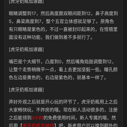
[虎牙奶瓶加速器]
眼睛调整到17，然后高度跟双眼间距到12，鼻子高度到
5，鼻梁高度到7，整个五官立体感就足够了。原角色
有只眼睛是紫色的，不过一直被封印起来的，在怪猎里
面没有这种功能，我们做到差不多就行了。
[虎牙奶瓶加速器]
嘴巴是个大细节，凸度到0，然后嘴角捣鼓调整到12，
让整个走势稍微平一点，看上去更加坚毅一些。瞳孔颜
色左边是黄色的，右边是紫色的，就基本一样了。
[虎牙奶瓶加速器]
弄好外观之后就是开心玩的环节了，虎牙奶瓶用上之后
大家畅快玩，
不炸房
的哦。现在新人活动很多的，注册
之后能领到
3小时
的免费使用时间，新人专属的哦，然
后用【
虎牙奶瓶不掉线
】吧，新老用户可以换到额外的