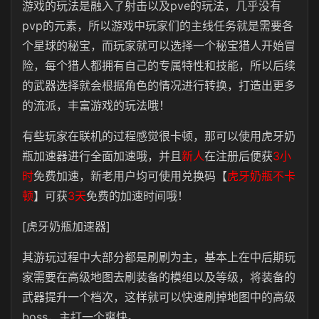
游戏的玩法是融入了射击以及pve的玩法，几乎没有
pvp的元素，所以游戏中玩家们的主线任务就是需要各
个星球的秘宝，而玩家就可以选择一个秘宝猎人开始冒
险，每个猎人都拥有自己的专属特性和技能，所以后续
的武器选择就会根据角色的情况进行转换，打造出更多
的流派，丰富游戏的玩法哦！
有些玩家在联机的过程感觉很卡顿，那可以使用虎牙奶
瓶加速器进行全面加速哦，并且
新人
在注册后便获
3小
时
免费加速，新老用户均可使用兑换码【
虎牙奶瓶不卡
顿
】可获
3天
免费的加速时间哦！
[虎牙奶瓶加速器]
其游玩过程中大部分都是刷刷为主，基本上在中后期玩
家需要在高级地图去刷装备的模组以及等级，将装备的
武器提升一个档次，这样就可以快速刷掉地图中的高级
boss，主打一个爽快。