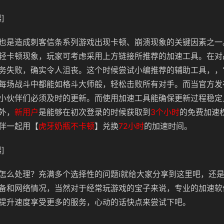
]
也是造成刺客信条系列游戏出现卡顿、崩溃现象的关键因素之一
轻卡顿现象，玩家可考虑采用上方链接所推荐的加速工具。在对
务失败，确实令人沮丧。这个时候尝试小编推荐的辅助工具，，
每场战斗中都能如格斗大师般，轻松击败所有对手。而当官方发
小伙伴们必须及时的更新。而使用加速工具能确保更新过程稳定
外，
新用户
是能够在初次登录的时候获取到
3个小时
的免费加速
伴一起用【
虎牙奶瓶不卡顿
】兑换
72小时
的加速时间。
]
怎么处理？充满多个选择性的问题i就给大家分享到这里吧，还
备和网络情况，当然对于经常玩游戏的宝子来说，专业的加速软
提升速度享受更多的服务，心动的话快点来尝试下吧。