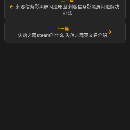
上一篇
←
刺客信条影黑屏闪退原因 刺客信条影黑屏闪退解决
办法
下一篇
→
失落之魂steam叫什么 失落之魂英文名介绍