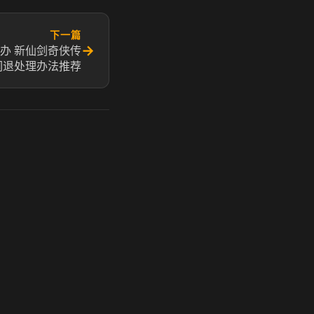
下一篇
→
办 新仙剑奇侠传
闪退处理办法推荐