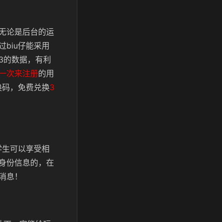
无论是后台的运
biu仔能采用
3的数据，有利
一次来注册
的用
换码，免费兑换
3
学生可以享受相
身份信息的，在
消息！