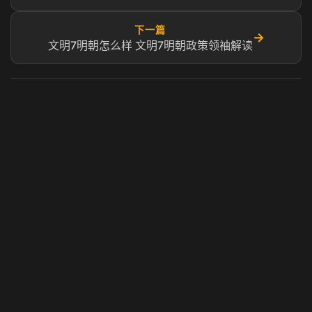
下一篇
→
文明7明朝怎么样 文明7明朝政策领袖解读
虎牙奶瓶加速器