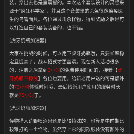
装，穿出去也是蛮震撼的。本次这个套装设计的灵感来
源于“疯狂科学家”，并且这个套装里的头盔很像瘟疫医
生的鸟嘴面具。各位通过击杀怪物，得到奖励之后是可
以打造自己的套装装备的，也不错。
[虎牙奶瓶加速器]
大家在挑战的时候，可以用下虎牙奶瓶哦，只要帧率稳
定且提高了，战斗招式才更丝滑。现在新人活动很多
的，注册之后拿到
3小时
的免费使用时间的，接着【
虎
牙奶瓶不掉线
】各位也要用，给新老用户送的可是额外
的
72小时
体验时间哦，最后给新用户使用的服务时长
就是
75小时
了。
[虎牙奶瓶加速器]
怪物猎人荒野喷沼兽还是比较特殊的，也算是中前期比
较难打的一个怪物。虽然穿上它的同款服装没有额外的