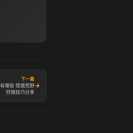
下一篇
→
有哪些 怪猎荒野
狩猎技巧分享