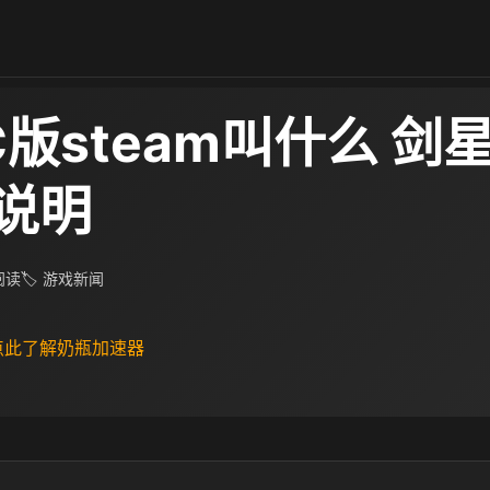
版steam叫什么 剑
说明
 阅读
🏷 游戏新闻
 点此了解奶瓶加速器