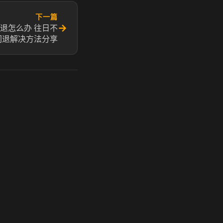
下一篇
→
退怎么办 往日不
闪退解决方法分享
玩 Steam 用奶瓶 - 关键时刻奶你一口