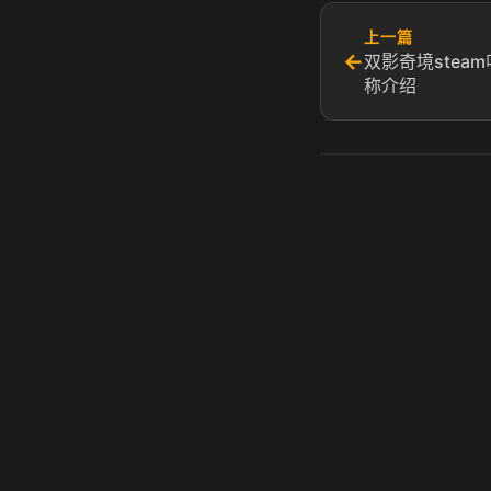
上一篇
←
双影奇境stea
称介绍