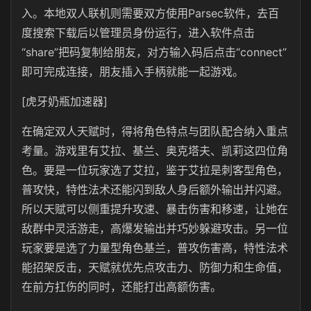
入。本地双人联机则需要双方使用Parsec软件，去百
度搜索下载后以管理员身份运行，进入软件点击
“share”把码复制给朋友，对方输入码后点击“connect”
即可完成连接，朋友插入手柄就能一起游戏。
[虎牙奶瓶加速器]
在确定双人天赋时，得将角色特点与团队配合纳入重点
考量。游戏里有艾拉、基兰、奥克塔夫、凯莉这四位角
色。要是一位玩家选了艾拉，鉴于艾拉是刺客型角色，
普攻快，特性法术还能闪到敌人身后额外输出并闪避。
所以天赋可以侧重提升攻速、暴击伤害和移速，让她在
敌群中灵活游走，高爆发输出并巧妙躲避攻击。另一位
玩家要是选了力量型角色基兰，普攻伤害高，特性法术
能招架反击，天赋就优先点攻击力、防御力和生命值，
在前方扛伤的同时，还能打出高额伤害。