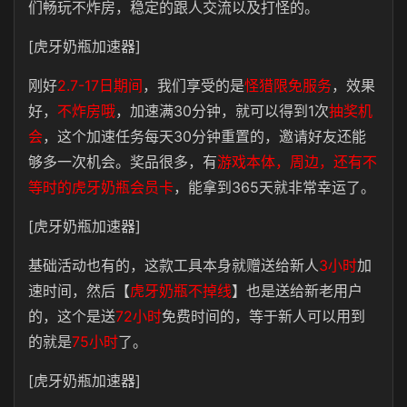
们畅玩不炸房，稳定的跟人交流以及打怪的。
[虎牙奶瓶加速器]
刚好
2.7-17日期间
，我们享受的是
怪猎限免服务
，效果
好，
不炸房哦
，加速满30分钟，就可以得到1次
抽奖机
会
，这个加速任务每天30分钟重置的，邀请好友还能
够多一次机会。奖品很多，有
游戏本体，周边，还有不
等时的虎牙奶瓶会员卡
，能拿到365天就非常幸运了。
[虎牙奶瓶加速器]
基础活动也有的，这款工具本身就赠送给新人
3小时
加
速时间，然后【
虎牙奶瓶不掉线
】也是送给新老用户
的，这个是送
72小时
免费时间的，等于新人可以用到
的就是
75小时
了。
[虎牙奶瓶加速器]