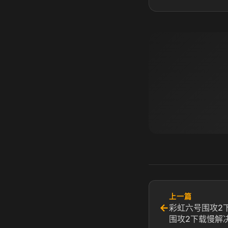
上一篇
←
彩虹六号围攻2
围攻2下载慢解