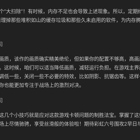
个“大扫除”！有时候，内存不足也会导致上述现象。所以，定期
清理掉那些堆积如山的缓存垃圾和那些久未启用的软件，为内存
]
画质，该作的画质确实精美绝伦，但如果你的配置不够高，高画
。这时候，咱们可以适当降低画质，减轻运行负担。在游戏主界
调低一些，关闭一些不必要的特效，比如阴影、抗锯齿等。这样
你也能更加专注于战场上的激烈对决。
]
这几个小技巧就是应对这款游戏卡顿问题的制胜法宝。掌握了这
场上尽情驰骋，享受丝滑般的体验啦！期待彩虹六号围攻2早日