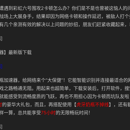
遭遇到彩虹六号围攻2卡顿怎么办？你们是不是也曾被这恼人的
战场上大展身手，结果却因为网络卡顿和操作延迟，被敌人打个
有几个亲测有效的解决以上问题的妙招，朋友们赶紧收藏起来，
]
器】最新版下载
]
瓶加速器，给网络来个“大保健”！它能智能识别并连接最适合的
戏之路畅通无阻。用起来也超简单，下载安装后，打开软件，搜
就能感受到流畅度质的飞跃，再也不用担心因为卡顿而坑队友啦
时
的豪华大礼包，而且，再搭配使用【
虎牙奶瓶不掉线
】，还有
样一算，总共能享受
75小时
的无限畅玩时间！
]