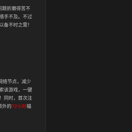
问题折磨得苦不
措手不及。不过
以备不时之需！
网络节点，减少
索该游戏，一键
！同时，首次注
额外的
72小时
福