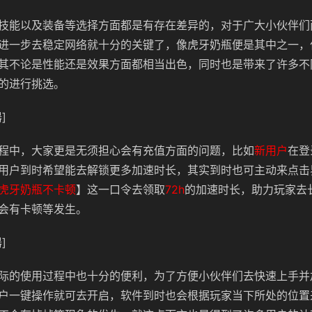
技能以及装备等选择方面都是有存在差异的，对于广大小伙伴们
进一步去稳定网络就十分的关键了，像虎牙奶瓶便是其中之一，
其不论是性能还是效果方面都相当出色，同时也是带来了许多不
的进行挑选。
]
程中，大家更是无须担心会有充值方面的问题，比如
新用户
在登
用户到时希望能去解锁更多加速时长，其实到时也可主动来点击
虎牙奶瓶不卡顿
】这一口令去领取
72h
的加速时长，助力玩家去
会有卡顿等发生。
]
际的使用过程中也十分的便利，为了方便小伙伴们去快速上手并
户一键操作就可去开启，软件到时也会根据玩家当下所处的位置