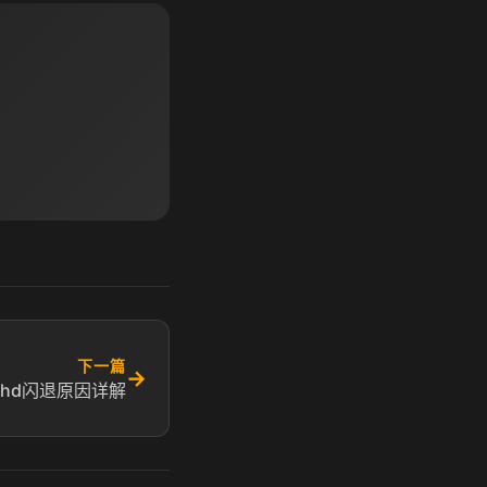
下一篇
→
cfhd闪退原因详解