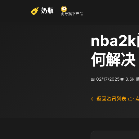
奶瓶
虎牙旗下产品
nba2
何解决
📅 02/17/2025
👁 3.6k
← 返回资讯列表
👉