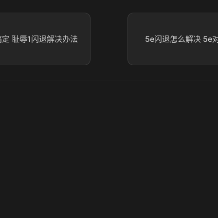
搞定 耻辱1闪退解决办法
5e闪退怎么解决 5