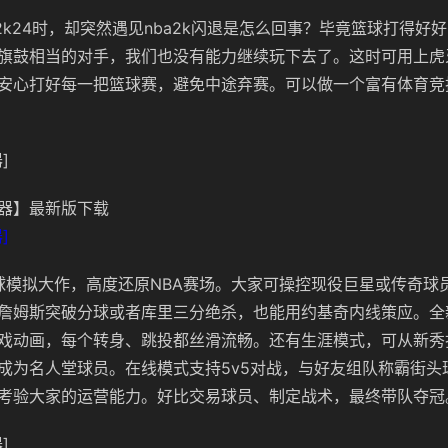
2k24时，却突然遇见nba2k闪退是怎么回事？毕竟篮球打得好
旗鼓相当的对手，我们也没有能力继续玩下去了。这时可用上虎
安心打好每一把篮球赛，避免中途弃赛。可以做一个富有体育竞
]
器】最新版下载
]
是篮球模拟大作，高度还原NBA赛场。大家可操控现役巨星或传奇球
詹姆斯突破分球或者库里三分绝杀，也能用约基奇内线策应。全
戏动画，每个转身、跳投都丝滑流畅。还有生涯模式，可从新秀
成为名人堂球员。在线模式支持5v5对战，与好友组队称霸街头
考验大家的运营能力。好比交易球员、制定战术，最终带队夺冠
]