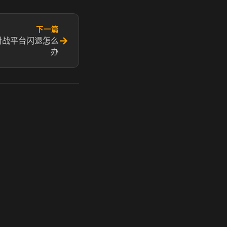
下一篇
→
e对战平台闪退怎么
办