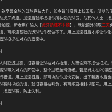
作为一款享誉全球的篮球竞技大作，如今暂时没有上线国服。所以为
助虎牙奶瓶。加速后就能操控你所钟爱的球员，与其他人比一场
费加速，新老用户输入【
虎牙奶瓶不卡顿
】，就能额外领取
三天
话，可能连基础的运球动作都做不了。用上加速器后才能让你化
篮球投掷在对方的篮筐中。
]
人时延迟过高，很容易让球被对方抢走，从而偷鸡不成蚀把米。
将球带入对方的阵营中，整个过程丝滑流畅。若是尚未在PC端
行错误。用上加速器后，即可协助你加快安装，出了新版本后也
球赛时掉线的话，就很容易被判负，有可能直接封掉账号。用上
一场篮球赛，防止失利。
]