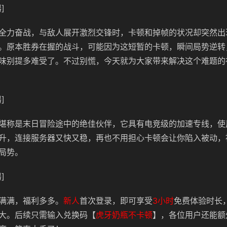
]
全力奋战，与敌人展开激烈交锋时，卡顿和掉帧的状况却突然出
。原本胜券在握的战斗，可能因为这短暂的卡顿，瞬间局势逆转
味别提多难受了。不过别慌，今天就为大家带来解决这个难题的
]
堪称是末日冒险途中的绝佳伙伴，它具有电竞级的加速专线，使
升，连接服务器又快又稳，再也不用担心卡顿会让你陷入被动，
局势。
]
满满，福利多多。
新人
首次登录，即可享受
3小时
免费体验时长
大。后续只需输入兑换码
【
虎牙奶瓶不卡顿
】
，各位用户还能额