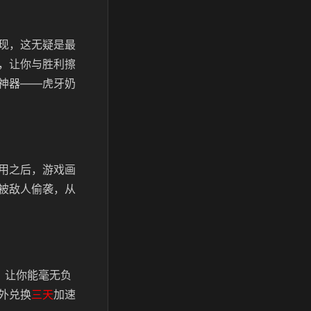
现，这无疑是最
，让你与胜利擦
神器——虎牙奶
用之后，游戏画
被敌人偷袭，从
，让你能毫无负
外兑换
三天
加速