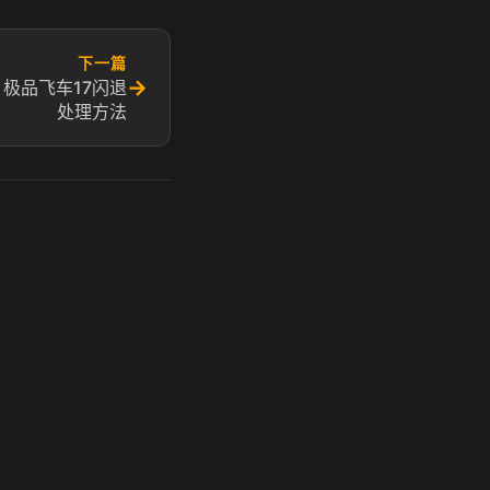
下一篇
→
 极品飞车17闪退
处理方法