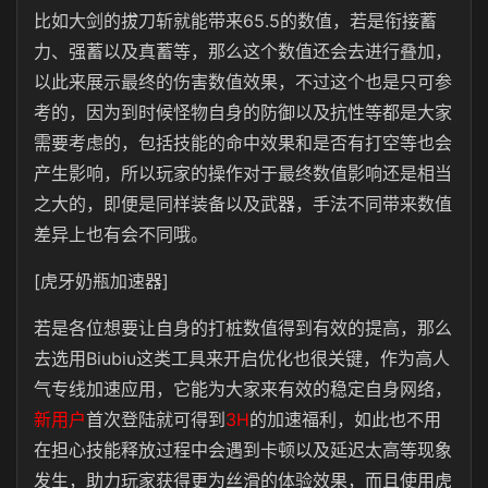
比如大剑的拔刀斩就能带来65.5的数值，若是衔接蓄
力、强蓄以及真蓄等，那么这个数值还会去进行叠加，
以此来展示最终的伤害数值效果，不过这个也是只可参
考的，因为到时候怪物自身的防御以及抗性等都是大家
需要考虑的，包括技能的命中效果和是否有打空等也会
产生影响，所以玩家的操作对于最终数值影响还是相当
之大的，即便是同样装备以及武器，手法不同带来数值
差异上也有会不同哦。
[虎牙奶瓶加速器]
若是各位想要让自身的打桩数值得到有效的提高，那么
去选用Biubiu这类工具来开启优化也很关键，作为高人
气专线加速应用，它能为大家来有效的稳定自身网络，
新用户
首次登陆就可得到
3H
的加速福利，如此也不用
在担心技能释放过程中会遇到卡顿以及延迟太高等现象
发生，助力玩家获得更为丝滑的体验效果，而且使用虎