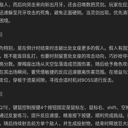
敌人，而后向突击来向斩出月牙，还会召唤数把灵剑。玩家在应
迅速躲至月牙攻击的死角，避免正面硬刚。当灵剑出现，优先清
困境。
]
为特别，是在倒计时结束时击破比处女座更多的假人。假人有固
，既不能盲目乱打，也要时刻留意处女座的攻击动向，巧妙抢夺
高分数。摩羯座出场从天空坠落造成范围伤害，随后给予角色攻
在其出场瞬间，要凭借敏捷的反应迅速撤离伤害范围。在增益与
走位，穿梭于流星间隙，寻找合适时机对BOSS进行反击。
]
QTE，键鼠控制按键4个按钮固定是鼠标左、鼠标右、shift、
通过反复练习，提升反应速度，精准按下按键，顺利完成挑战。
，随后持续射击前方单个敌人，并生成投射物，结束时释放巨大