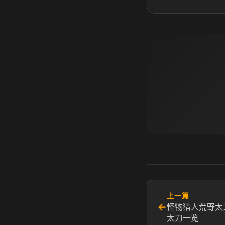
上一篇
←
怪物猎人荒野太
太刀一览