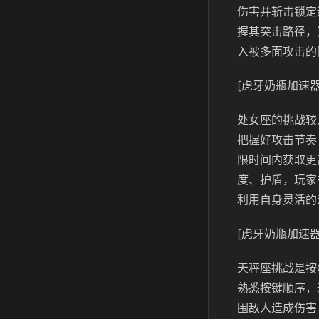
伤害并斩击锁定
握其突击路径，
入被多面攻击的
[虎牙奶瓶加速器
处女座的挑战较
把握好攻击节奏
限时间内获取更
度、护盾，玩家
利用自身灵活的
[虎牙奶瓶加速器
天秤座挑战是按
熟悉按键顺序，
围敌人造成伤害