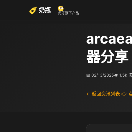
奶瓶
虎牙旗下产品
arca
器分享
📅 02/13/2025
👁 1.5k
← 返回资讯列表
👉