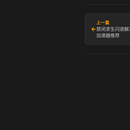
上一篇
←
禁闭求生闪退解
加速器推荐